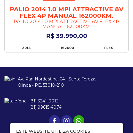
PALIO 2014 1.0 MPI ATTRACTIVE 8V
FLEX 4P MANUAL 162000KM.
PALIO 2014 1.0 MPI ATTRACTIVE 8V FLEX 4P
MANUAL 162000KM.
R$ 39.990,00
2014
162000
FLEX
Av. Pan Nordestina, 64 - Santa Tereza,
Olinda - PE, 53010-210
(81) 3241-0013
(81) 99615-4074
ESTE WEBSITE UTILIZA COOKIES