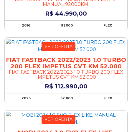
Farol xenônio
MANUAL 92000KM.
Freio ABS
R$ 44.990,00
Freios ABS
GPS
2016
92000
FLEX
Injeção eletrônica
Interior caramelo
Kit Multimidia
VER OFERTA
Limpador traseiro
FIAT FASTBACK 2022/2023 1.0 TURBO
Limpador traseiro
200 FLEX IMPETUS CVT KM 52.000
Mala elétrica
FIAT FASTBACK 2022/2023 1.0 TURBO 200 FLEX
Pack Premium
IMPETUS CVT KM 52.000
Painel digital
R$ 112.990,00
Piloto automático
Pintura metálica
2023
52.000
FLEX
Porta-copos
Protetor de caçamba
Quebra-mato
VER OFERTA
Rack
Rádio