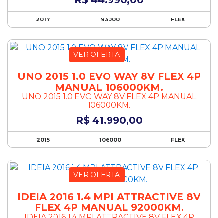
R$ 44.990,00
CD Player
Chave presencial
2017
93000
FLEX
Computador de bordo
Controle automático de velocidade
Controle de tração
VER OFERTA
Desembaçador de vidro traseiro
Desembaçador traseiro
UNO 2015 1.0 EVO WAY 8V FLEX 4P
Direção Elétrica
MANUAL 106000KM.
Direção hidráulica
UNO 2015 1.0 EVO WAY 8V FLEX 4P MANUAL
106000KM.
Disqueteira
Distribuição Eletrônica de Frenagem
R$ 41.990,00
DVD Player
2015
106000
FLEX
Encosto de cabeça traseiro
Entrada USB
Espelhamento da tela do celular
VER OFERTA
Faróis de LED
Farol de Milha
IDEIA 2016 1.4 MPI ATTRACTIVE 8V
Farol de Neblina
FLEX 4P MANUAL 92000KM.
Farol de xenônio
IDEIA 2016 1.4 MPI ATTRACTIVE 8V FLEX 4P