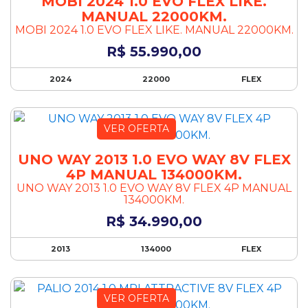
MOBI 2024 1.0 EVO FLEX LIKE.
Rádio e Toca fitas
MANUAL 22000KM.
Retrovisor fotocrômico
MOBI 2024 1.0 EVO FLEX LIKE. MANUAL 22000KM.
Retrovisores elétricos
R$ 55.990,00
Rodas de liga leve
Sensor de chuva
2024
22000
FLEX
Sensor de estacionamento
Sistema start-stop
Som
VER OFERTA
Som Beats
UNO WAY 2013 1.0 EVO WAY 8V FLEX
Teto Panorâmico
4P MANUAL 134000KM.
Teto solar elétrico
UNO WAY 2013 1.0 EVO WAY 8V FLEX 4P MANUAL
Tração 4x4
134000KM.
Travas elétricas
R$ 34.990,00
Vidros elétricos
Vidros elétricos dianteiros
2013
134000
FLEX
Volante com regulagem de altura
VER OFERTA