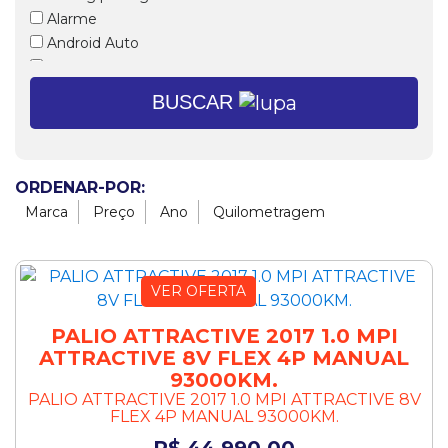
Alarme
Android Auto
Ar condicionado
Ar condicionado digital
BUSCAR
Ar quente
Banco com regulagem de altura
Banco do motorista com ajuste de altura
Bancos dianteiros com aquecimento
ORDENAR-POR:
Bancos em couro
Marca
Preço
Ano
Quilometragem
Bloqueador
Bluetooth
Brake Light
VER OFERTA
Calotas
Câmbio Dualogic
PALIO ATTRACTIVE 2017 1.0 MPI
Câmera de ré
ATTRACTIVE 8V FLEX 4P MANUAL
93000KM.
Capota marítima
PALIO ATTRACTIVE 2017 1.0 MPI ATTRACTIVE 8V
CarPlay
FLEX 4P MANUAL 93000KM.
CD e MP3 Player