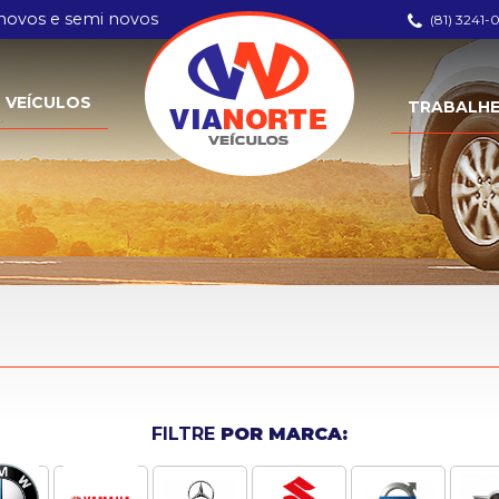
 novos e semi novos
(81) 3241-
VEÍCULOS
TRABALH
FILTRE
POR MARCA: