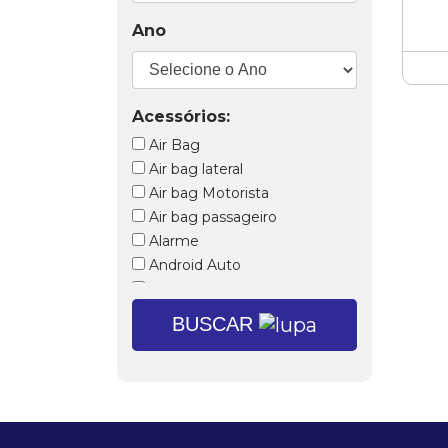
Ano
Acessórios:
Air Bag
Air bag lateral
Air bag Motorista
Air bag passageiro
Alarme
Android Auto
Ar condicionado
Ar condicionado digital
BUSCAR
Ar quente
Banco com regulagem de
altura
Banco do motorista com
ajuste de altura
Bancos dianteiros com