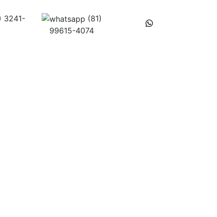
he Conosco
) 3241-
(81)
zação
99615-4074
o