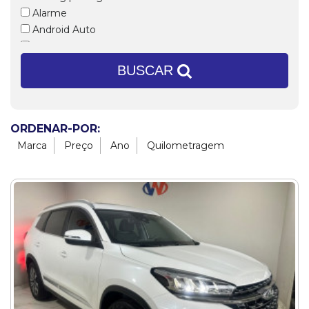
Alarme
Android Auto
Ar condicionado
Ar condicionado digital
BUSCAR
Ar quente
Banco com regulagem de altura
Banco do motorista com ajuste de altura
ORDENAR-POR:
Bancos dianteiros com aquecimento
Marca
Bancos em couro
Preço
Ano
Quilometragem
Bloqueador
Bluetooth
Brake Light
Calotas
Câmbio Dualogic
Câmera de ré
Capota marítima
CarPlay
CD e MP3 Player