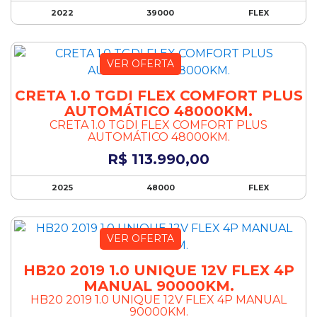
CD Player
2022
39000
FLEX
Chave presencial
Computador de bordo
Controle automático de velocidade
VER OFERTA
Controle de tração
Desembaçador de vidro traseiro
CRETA 1.0 TGDI FLEX COMFORT PLUS
Desembaçador traseiro
AUTOMÁTICO 48000KM.
Direção Elétrica
CRETA 1.0 TGDI FLEX COMFORT PLUS
AUTOMÁTICO 48000KM.
Direção hidráulica
Disqueteira
R$ 113.990,00
Distribuição Eletrônica de Frenagem
DVD Player
2025
48000
FLEX
Encosto de cabeça traseiro
Entrada USB
VER OFERTA
Espelhamento da tela do celular
Faróis de LED
HB20 2019 1.0 UNIQUE 12V FLEX 4P
Farol de Milha
MANUAL 90000KM.
Farol de Neblina
HB20 2019 1.0 UNIQUE 12V FLEX 4P MANUAL
Farol de xenônio
90000KM.