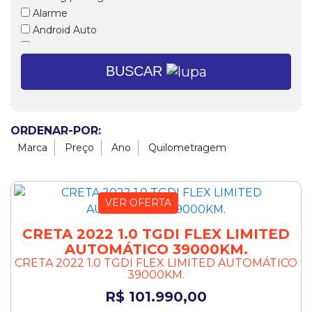
Alarme
Android Auto
Ar condicionado
Ar condicionado digital
BUSCAR
Ar quente
Banco com regulagem de altura
Banco do motorista com ajuste de altura
Bancos dianteiros com aquecimento
ORDENAR-POR:
Bancos em couro
Marca
Preço
Ano
Quilometragem
Bloqueador
Bluetooth
Brake Light
VER OFERTA
Calotas
Câmbio Dualogic
CRETA 2022 1.0 TGDI FLEX LIMITED
Câmera de ré
AUTOMÁTICO 39000KM.
CRETA 2022 1.0 TGDI FLEX LIMITED AUTOMÁTICO
Capota marítima
39000KM.
CarPlay
R$ 101.990,00
CD e MP3 Player