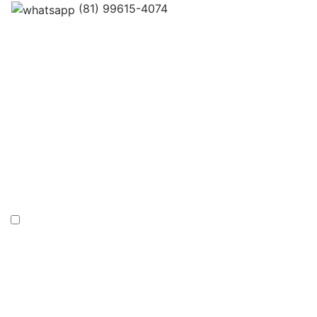
Trabalhe Conosco
(81) 99615-4074
Localização
Contato
Trabalhe Conosco
Localização
Contato
Inicial
Quem Somos
Veículos
Trabalhe Conosco
Localização
Contato
Veículos