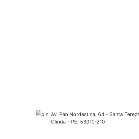
Vidros elétricos
Vidros elétricos dianteiros
Volante com regulagem de
altura
BUSCAR
Av. Pan Nordestina, 64 - Santa Terez
Olinda - PE, 53010-210